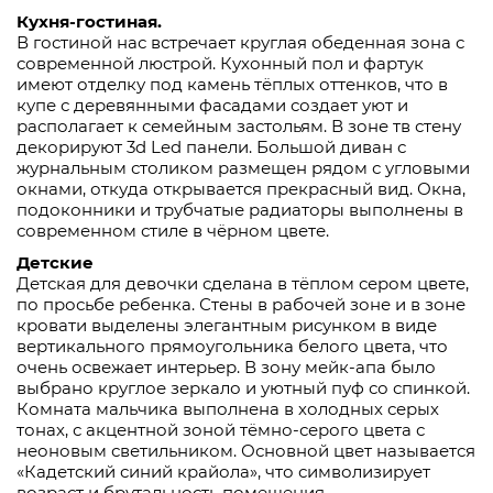
Кухня-гостиная.
В гостиной нас встречает круглая обеденная зона с
современной люстрой. Кухонный пол и фартук
имеют отделку под камень тёплых оттенков, что в
купе с деревянными фасадами создает уют и
располагает к семейным застольям. В зоне тв стену
декорируют 3d Led панели. Большой диван с
журнальным столиком размещен рядом с угловыми
окнами, откуда открывается прекрасный вид. Окна,
подоконники и трубчатые радиаторы выполнены в
современном стиле в чёрном цвете.
Детские
Детская для девочки сделана в тёплом сером цвете,
по просьбе ребенка. Стены в рабочей зоне и в зоне
кровати выделены элегантным рисунком в виде
вертикального прямоугольника белого цвета, что
очень освежает интерьер. В зону мейк-апа было
выбрано круглое зеркало и уютный пуф со спинкой.
Комната мальчика выполнена в холодных серых
тонах, с акцентной зоной тёмно-серого цвета с
неоновым светильником. Основной цвет называется
«Кадетский синий крайола», что символизирует
возраст и брутальность помещения.