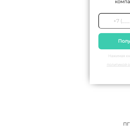
компа
Полу
Нажимая кн
политикой о
пг