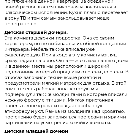
притяжение в данной квартире. За обеденной
зоной располагается шикарная угловая кухня в
классическом исполнении. Кухня плавно перетекает
в зону ТВ и тем самым закольцовывает наше
пространство.
Детская старшей дочери.
Эта комната девочки-подростка. Она со своим
характером, но не выбивается их общей концепции
интерьера. Мебель так же вписали уже
существующую. При в ходе в эту комнату взгляд
сразу падает на окно. Окна — это глаза нашего дома
и в данном месте мы расположили широкий
подоконник, который продлили от стены до стены. В
откосах заложили технические розетки и
предусмотрели мягкий матрасик для отдыха. В этой
комнате есть рабочая зона, которую мы
подчеркнули так же молдингами в которые вписали
нежную фреску с птицами. Мягкая пристанная
панель в зоне кровати создает особенную
атмосферу и уют. Рамка из молдинга над кроватью,
постепенно будет заполняться постерами и яркими
картинками на усмотрение хозяйки комнаты.
Детская младшей дочери