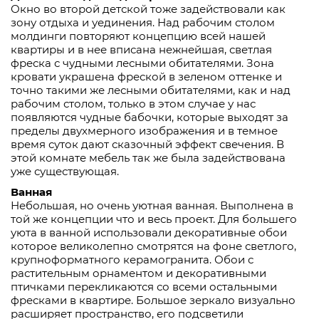
Окно во второй детской тоже задействовали как
зону отдыха и уединения. Над рабочим столом
молдинги повторяют концепцию всей нашей
квартиры и в нее вписана нежнейшая, светлая
фреска с чудными лесными обитателями. Зона
кровати украшена фреской в зеленом оттенке и
точно такими же лесными обитателями, как и над
рабочим столом, только в этом случае у нас
появляются чудные бабочки, которые выходят за
пределы двухмерного изображения и в темное
время суток дают сказочный эффект свечения. В
этой комнате мебель так же была задействована
уже существующая.
Ванная
Небольшая, но очень уютная ванная. Выполнена в
той же концепции что и весь проект. Для большего
уюта в ванной использовали декоративные обои
которое великолепно смотрятся на фоне светлого,
крупноформатного керамогранита. Обои с
растительным орнаментом и декоративными
птичками перекликаются со всеми остальными
фресками в квартире. Большое зеркало визуально
расширяет пространство, его подсветили