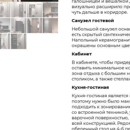
галошницей и вешалкой 
визуально расширило пр
чуть дальше в коридоре.
Санузел гостевой
Небольшой санузел осна
есть скрытый сантехниче
Напольный керамогранит 
окрашены основным цвет
Кабинет
В кабинете, чтобы прид
оставить минимальное ко
зона отдыха с большим 
столиком, а также стелл
Кухня-гостиная
Кухня-гостиная является
поэтому нужно было мак
подходить к зонировани
со встроенной техникой,
варочной поверхностью,
всей конструкцией. Рядо
обеденный стол на 4-6 п