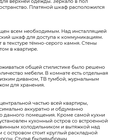
для верхней одежды. Зеркало в пол
остранство. Платяной шкаф расположился
щен всем необходимым. Над инсталляцией
ский шкаф для доступа к коммуникациям.
в текстуре тёмно-серого камня. Стены
ом в квартире.
ерживаться общей стилистике было решено
личество мебели. В комнате есть отдельная
низким диваном, ТВ тумбой, журнальным
ажом для хранения.
 центральной частью всей квартиры,
симально аккуратно и обдуманно
ю данного помещения. Кроме самой кухни
 установлен кухонный остров со встроенной
 винным холодильником и вытяжкой над
м с островом стоит круглый раскладной
ерсон. Стулья быливыбраны