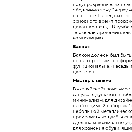
полупрозрачные, из плас
обеденную зону.Сверху 
на штанге. Перед выходо
основного время провожд
диван-кровать, ТВ тумба 
также электрокамин, как
композицию.
Балкон
Балкон должен был быть
но не «пресным» в офор
функциональна. Фасады 
цвет стен.
Мастер спальня
В «хозяйской» зоне умес
санузел с душевой и неб
минимализм, для дизайн
необходимый набор мебе
небольшой металлическо
прикроватных тумб, в сп
сделана максимально удо
для хранения обуви, ящик