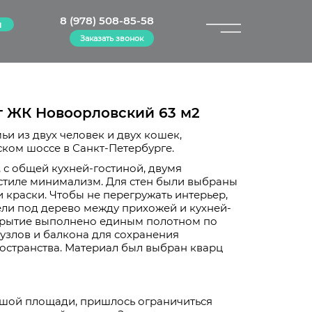
8 (978) 508-85-58
м
Заказать звонок
×
г ЖК Новоорловский 63 м2
мьи из двух человек и двух кошек,
ком шоссе в Санкт-Петербурге.
 с общей кухней-гостиной, двумя
стиле минимализм. Для стен были выбраны
 краски. Чтобы не перегружать интерьер,
ли под дерево между прихожей и кухней-
крытие выполнено единым полотном по
нузлов и балкона для сохранения
остранства. Материал был выбран кварц
ьшой площади, пришлось ограничиться