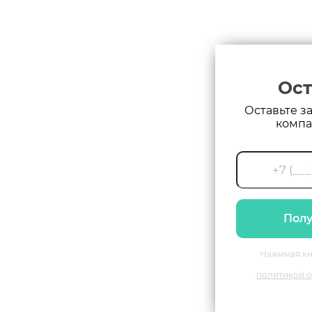
Ост
Оставьте з
компа
Полу
Нажимая кн
политикой о