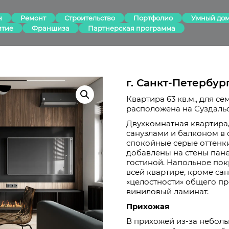
н
Ремонт
Строительство
Портфолио
Умный до
итие
Франшиза
Партнерская программа
г. Санкт-Петербур
Квартира 63 кв.м., для се
расположена на Суздальс
Двухкомнатная квартира,
санузлами и балконом в 
спокойные серые оттенки
добавлены на стены пане
гостиной. Напольное по
всей квартире, кроме са
«целостности» общего пр
виниловый ламинат.
Прихожая
В прихожей из-за небол