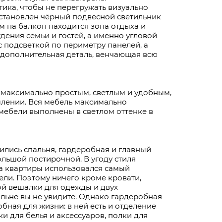
тика, чтобы не перегружать визуально
установлен чёрный подвесной светильник
м на балкон находится зона отдыха и
ения семьи и гостей, а именно угловой
с подсветкой по периметру панелей, а
 дополнительная деталь, венчающая всю
 максимально простым, светлым и удобным,
млении. Вся мебель максимально
мебели выполнены в светлом оттенке в
тились спальня, гардеробная и главный
ольшой постирочной. В угоду стиля
а квартиры использовался самый
ли. Поэтому ничего кроме кровати,
й вешалки для одежды и двух
альне вы не увидите. Однако гардеробная
бная для жизни: в ней есть и отделение
и для белья и аксессуаров, полки для