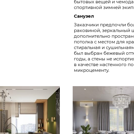
бытовых вещей и чемодан
спортивной зимней экип
Санузел
Заказчики предпочли бо
раковиной, зеркальный 
дополнительно простран
потолка с местом для хр
стиральная и сушильнаям
был выбран бежевый отт
годы, а стены не испорт
в качестве настенного п
микроцементу.