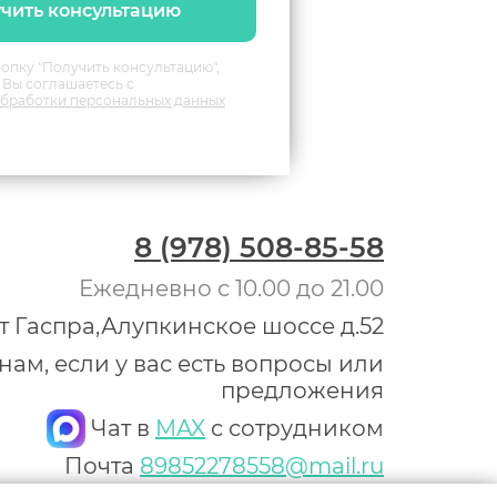
чить консультацию
опку "Получить консультацию",
Вы соглашаетесь с
бработки персональных данных
8 (978) 508-85-58
Ежедневно с 10.00 до 21.00
т Гаспра,Алупкинское шоссе д.52
ам, если у вас есть вопросы или
предложения
Чат в
MAX
с сотрудником
Почта
89852278558@mail.ru