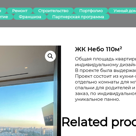
н
Ремонт
Строительство
Портфолио
Умный до
итие
Франшиза
Партнерская программа
ЖК Небо 110м²
Общая площадь квартиры
индивидуальному дизайн
В проекте была выдержа
Проект состоит из кухни
отдельно комнаты для мла
спальни для родителей и 
заказ, по индивидуальн
уникальное панно.
Related pro