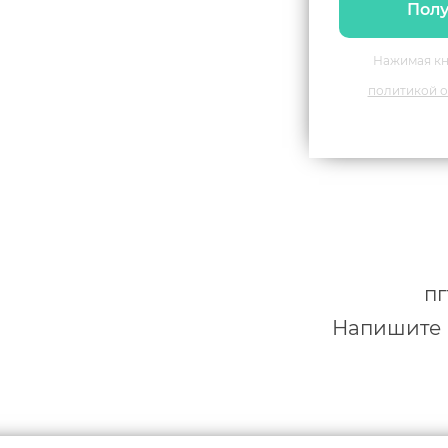
Полу
Нажимая кн
политикой о
пг
Напишите н