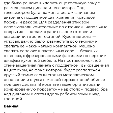
где было решено выделить еще гостиную зону с
размещением дивана и телевизора. Под
телевизором будет камин, а рядом с диваном
витрина с подсветкой для хранения красивой
посуды и декора. Для разделения этих зон
использовали контрастные по оттенкам
напольные
покрытия —
керамогранит в зоне готовки и
кварцвинил в зоне гостиной. Кухонная зона —
угловая, важно было
разместить всю технику и
сделать ее максимально компактной. Решено
сделать ее также в пастельных серо — бежевых
оттенках, с фрезерованными фасадами по верхним
шкафам кухонной мебели. На противоположной
стене акцентная панель с подсветкой , выкрашенная
в цвет охры, на фоне которой будет расположен
круглый темно серый стол на металлическом
основании и стулья в мягкой терракотовой обивке
под цвет дивана. В комнате также организовали
зондированную подсветку – над столом подвес, бра
над диваном и споты вдоль рабочей зоны и над
гостиной.
Ванная