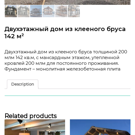
Двухэтажный дом из клееного бруса
142 м²
Двухэтажный дом из клееного бруса толщиной 200
млм 142 кв.м, с мансардным этажом, утепленной
кровлей 200 млм для постоянного проживания.
Фундамент – монолитная железобетонная плита
Description
Description
Двухэтажный дом из клееного бруса толщиной 200
млм 142 кв.м, с мансардным этажом, утепленной
Related products
кровлей 200 млм для постоянного проживания.
Фундамент – монолитная железобетонная плита