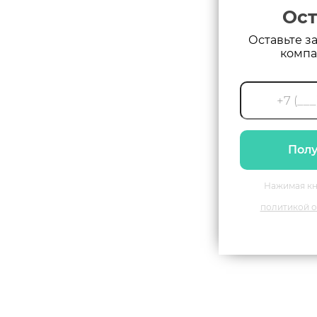
Ост
Оставьте з
компа
Полу
Нажимая кн
политикой о