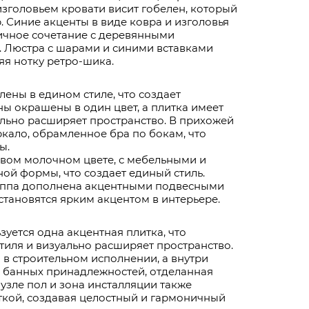
изголовьем кровати висит гобелен, который
. Синие акценты в виде ковра и изголовья
ичное сочетание с деревянными
 Люстра с шарами и синими вставками
яя нотку ретро-шика.
ены в едином стиле, что создает
ы окрашены в один цвет, а плитка имеет
ально расширяет пространство. В прихожей
кало, обрамленное бра по бокам, что
ы.
ивом молочном цвете, с мебельными и
й формы, что создает единый стиль.
уппа дополнена акцентными подвесными
становятся ярким акцентом в интерьере.
зуется одна акцентная плитка, что
тиля и визуально расширяет пространство.
в строительном исполнении, а внутри
 банных принадлежностей, отделанная
нузле пол и зона инсталляции также
ткой, создавая целостный и гармоничный