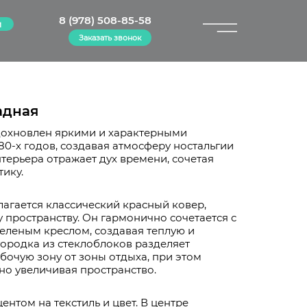
8 (978) 508-85-58
м
Заказать звонок
×
радная
дохновлен яркими и характерными
80-х годов, создавая атмосферу ностальгии
нтерьера отражает дух времени, сочетая
тику.
лагается классический красный ковер,
у пространству. Он гармонично сочетается с
еленым креслом, создавая теплую и
ородка из стеклоблоков разделяет
абочую зону от зоны отдыха, при этом
ьно увеличивая пространство.
нтом на текстиль и цвет. В центре