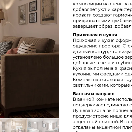
композиции на стене за 
добавляет уют и характер
кровати создают гармон
прикроватными тумбами.
завершает образ, добавл
Прихожая и кухня
Прихожая и кухня оформл
ощущение простора. Стен
единый контур, что визу
установлено большое зер
добавляет света и глубин
Кухня выполнена в крас
кухонными фасадами одно
Компактная столовая гр
светильниками, которые 
Ванная и санузел
В ванной комнате исполь
подчеркивает единство с
Душевая зона выполнена 
предусмотрена ниша для
акцентной плиткой. В са
отделаны акцентной пли