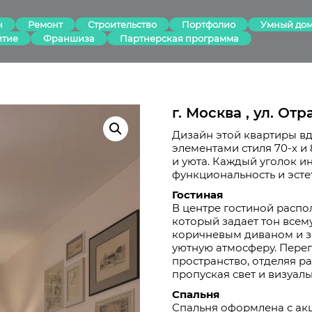
н
Ремонт
Строительство
Портфолио
Умный до
итие
Франшиза
Партнерская программа
г. Москва , ул. От
Дизайн этой квартиры в
элементами стиля 70-х и 
и уюта. Каждый уголок и
функциональность и эсте
Гостиная
В центре гостиной распо
который задает тон всем
коричневым диваном и з
уютную атмосферу. Перег
пространство, отделяя р
пропуская свет и визуал
Спальня
Спальня оформлена с акце