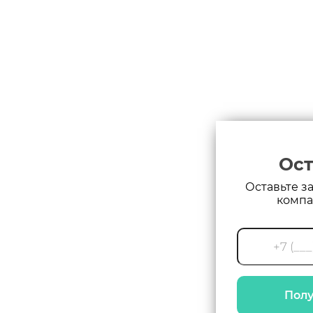
Ост
Оставьте з
компа
Полу