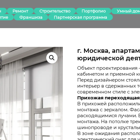
н
Ремонт
Строительство
Портфолио
Умный до
итие
Франшиза
Партнерская программа
г. Москва, апарта
юридической дея
Объект проектирования –
кабинетом и приемной к
Перед дизайнером стоял
интерьер в сдержанных т
современном стиле с эле
Прихожая переходящая
В прихожей расположили
монтажа с зеркалом. Фас
расходящимися лучами. 
монтажа. На потолке тр
шинопроводе и хрустальн
В зоне ожидания распол
электрический очаг для у