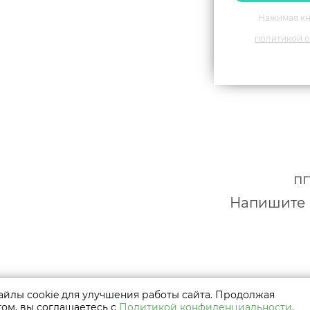
Нажимая кн
политикой о
пг
Напишите н
только с предварительного
йлы cookie для улучшения работы сайта. Продолжая
териалы принадлежат их
том, вы соглашаетесь с
Политикой конфиденциальности
.