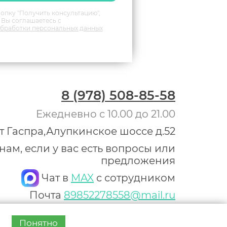
опку "Получить консультацию",
Вы соглашаетесь с
бработки персональных данных
8 (978) 508-85-58
Ежедневно с 10.00 до 21.00
т Гаспра,Алупкинское шоссе д.52
ам, если у вас есть вопросы или
предложения
Чат в
MAX
с сотрудником
Почта
89852278558@mail.ru
ООО «Терри Групп»
ОГРН: 1217700595639
Понятно