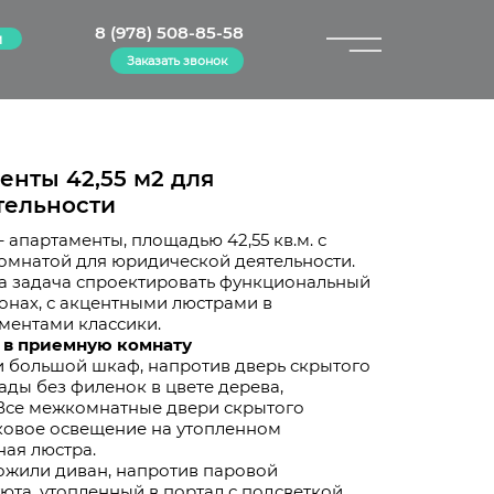
8 (978) 508-85-58
м
Заказать звонок
×
менты 42,55 м2 для
тельности
 апартаменты, площадью 42,55 кв.м. с
омнатой для юридической деятельности.
а задача спроектировать функциональный
онах, с акцентными люстрами в
ментами классики.
 в приемную комнату
 большой шкаф, напротив дверь скрытого
ады без филенок в цвете дерева,
Все межкомнатные двери скрытого
ековое освещение на утопленном
ая люстра.
ожили диван, напротив паровой
юта, утопленный в портал с подсветкой.