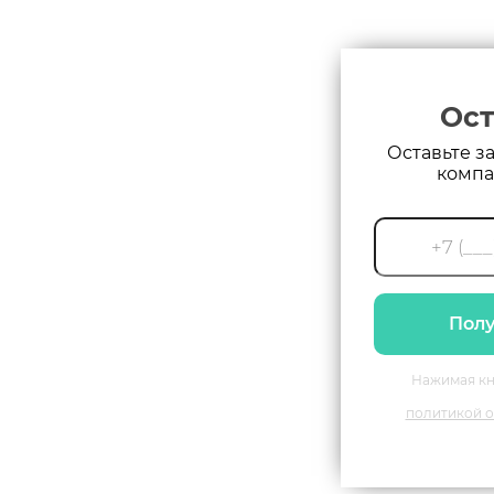
Ост
Оставьте з
компа
Полу
Нажимая кн
политикой о