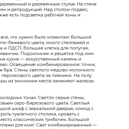
деревянный и деревянные стулья. На стене
тин и репродукций. Над столом подвес,
акже есть подсветка рабочей зоны и
 все, что нужно было клиентам: большой
ло-бежевого цвета, много стеллажей и
а и ЛДСП, большая клетка для попугая,
диванчик. Подоконник и решетка под ним
 на кухне — искусственный камень и
ево. Освещение комбинированное: точки,
и и бра. Стены светлого медово-молочного
 персикового цвета за пианино. На полу
оры из экономии места заменяют жалюзи.
холодных тонах. Светло-серые стены,
ловьем серо-бирюзового цвета. Светлый
ьшой шкаф с зеркальной дверью, комод с
оль туалетного столика, кровать с
место классических тумбочек. Большой
еллажи для книг. Свет комбинированный —