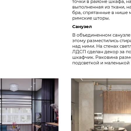
точки в районе шкафа, н
выполненная из ткани, н
бра, спрятанные в нише 
римские шторы.
Санузел
В объединенном санузле
этому разместились сти
над ними. На стенах све
ЛДСП сделан декор за по
шкафчик. Раковина разме
подсветкой и маленькой