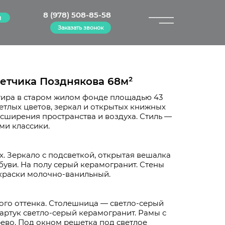
8 (978) 508-85-58
м
Заказать звонок
×
 Летчика Позднякова 68м²
ира в старом жилом фонде площадью 43
ветлых цветов, зеркал и открытых книжных
сширения пространства и воздуха. Стиль —
ми классики.
х. Зеркало с подсветкой, открытая вешалка
буви. На полу серый керамогранит. Стены
 краски молочно-ванильный.
лого оттенка. Столешница — светло-серый
артук светло-серый керамогранит. Рамы с
ево. Под окном решетка под светлое