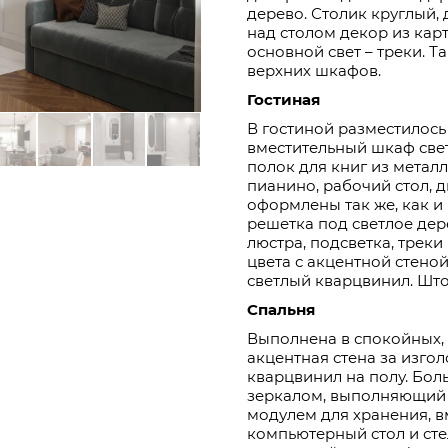
дерево. Столик круглый, 
над столом декор из кар
основной свет – треки. Т
верхних шкафов.
Гостиная
В гостиной разместилось
вместительный шкаф свет
полок для книг из металл
пианино, рабочий стол, 
оформлены так же, как и
решетка под светлое дер
люстра, подсветка, трек
цвета с акцентной стеной
светлый кварцвинил. Шт
Спальня
Выполнена в спокойных, 
акцентная стена за изго
кварцвинил на полу. Бол
зеркалом, выполняющий р
модулем для хранения, в
компьютерный стол и ст