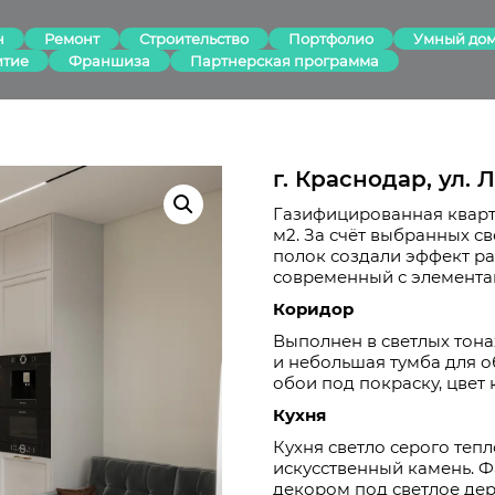
н
Ремонт
Строительство
Портфолио
Умный до
итие
Франшиза
Партнерская программа
г. Краснодар, ул.
Газифицированная кварт
м2. За счёт выбранных с
полок создали эффект ра
современный с элемента
Коридор
Выполнен в светлых тона
и небольшая тумба для о
обои под покраску, цвет
Кухня
Кухня светло серого теп
искусственный камень. Ф
декором под светлое дер