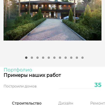
Портфолио
Примеры наших работ
35
Построили домов
Строительство
Дизайн
Ремонт