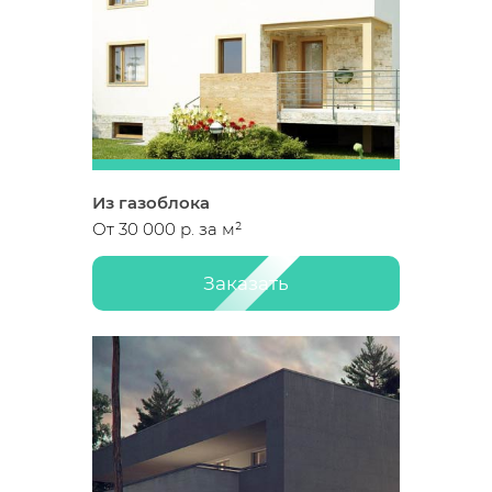
разных материалов. Предоставляем
растения, а также проведут все работы.
гарантию от 5 лет.
Из газоблока
От 30 000 р. за м²
Заказать