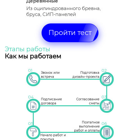
Деревянные
Из оцилиндрованного бревна,
бруса, СИП-панелей
Пройти тест
Этапы работы
Как мы работаем
01
02
Звонок или
Подготовка
встреча
дизайн-проекта
04
03
Подписание
Согласование
договора
сметы
Поэтапное
05
06
выполнение
работ и оплаты
Начало работ и
покупка