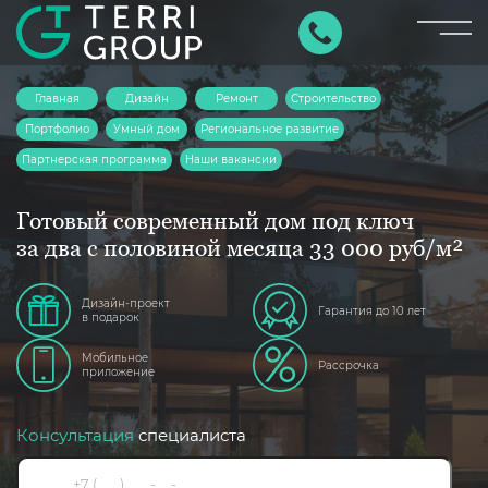
×
Главная
Дизайн
Ремонт
Строительство
Портфолио
Умный дом
Региональное развитие
Партнерская программа
Наши вакансии
Готовый современный дом под ключ
за два с половиной месяца 33 000 руб/м²
Дизайн-проект
Гарантия до 10 лет
в подарок
Мобильное
Рассрочка
приложение
Консультация
специалиста